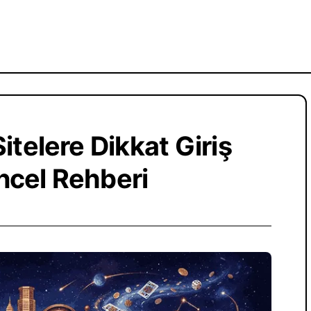
telere Dikkat Giriş
cel Rehberi