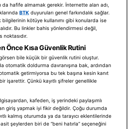
 da hafife almamak gerekir. İnternette alan adı,
ıklarında
BTK
duyuruları genel farkındalık sağlar.
 bilgilerinin kötüye kullanımı gibi konularda ise
lıdır. Bu linkler bahis yönlendirmesi değil,
s noktasıdır.
 Önce Kısa Güvenlik Rutini
görsen bile küçük bir güvenlik rutini oluştur.
cıda otomatik doldurma davranışına bak, ardından
yi otomatik getirmiyorsa bu tek başına kesin kanıt
 işarettir. Çünkü kayıtlı şifreler genellikle
ilgisayardan, kafeden, iş yerindeki paylaşımlı
 giriş yapmak iyi fikir değildir. Çoğu durumda
ıtlı kalmış oturumda ya da tarayıcı eklentilerinde
basit şeylerden biri de “beni hatırla” seçeneğini