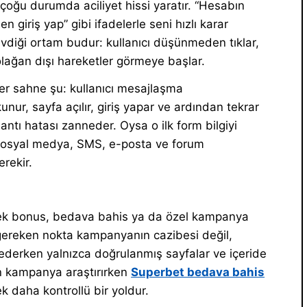
çoğu durumda aciliyet hissi yaratır. “Hesabın
giriş yap” gibi ifadelerle seni hızlı karar
sevdiği ortam budur: kullanıcı düşünmeden tıklar,
lağan dışı hareketler görmeye başlar.
er sahne şu: kullanıcı mesajlaşma
ur, sayfa açılır, giriş yapar ve ardından tekrar
ntı hatası zanneder. Oysa o ilk form bilgiyi
e sosyal medya, SMS, e-posta ve forum
rekir.
üksek bonus, bedava bahis ya da özel kampanya
i gereken nokta kampanyanın cazibesi değil,
p ederken yalnızca doğrulanmış sayfalar ve içeride
ğin kampanya araştırırken
Superbet bedava bahis
ek daha kontrollü bir yoldur.