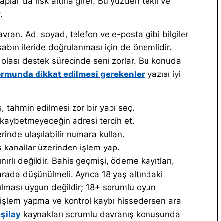
aplar da risk altına girer. Bu yüzden tekil ve
.
davran. Ad, soyad, telefon ve e-posta gibi bilgiler
abın ileride doğrulanması için de önemlidir.
, olası destek sürecinde seni zorlar. Bu konuda
ormunda dikkat edilmesi gerekenler
yazısı iyi
 tahmin edilmesi zor bir yapı seç.
i kaybetmeyeceğin adresi tercih et.
inde ulaşılabilir numara kullan.
kanallar üzerinden işlem yap.
nırlı değildir. Bahis geçmişi, ödeme kayıtları,
ir arada düşünülmeli. Ayrıca 18 yaş altındaki
tılması uygun değildir; 18+ sorumlu oyun
 işlem yapma ve kontrol kaybı hissedersen ara
şilay
kaynakları sorumlu davranış konusunda