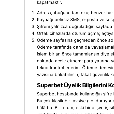
kapatmaktır.
Adres çubuğunu tam oku; benzer harf,
Kaynağı belirsiz SMS, e-posta ve sos
Şifreni yalnızca doğruladığın sayfada
Ortak cihazlarda oturum açma; açtıysan
Ödeme sayfasına geçmeden önce adre
Ödeme tarafında daha da yavaşlamak g
işlem bir an önce tamamlansın diye e
noktada acele etmem; para yatırma ya
tekrar kontrol ederim. Ödeme deneyi
yazısına bakabilirsin, fakat güvenlik k
Superbet Üyelik Bilgilerini 
Superbet hesabında kullandığın şifre 
Bu çok klasik bir tavsiye gibi duruyo
hâlâ bu. Bir forum, eski bir alışveriş 