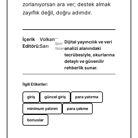
zorlanıyorsan ara ver; destek almak
zayıflık değil, doğru adımdır.
İçerik
Volkan
—
Dijital yayıncılık ve veri
Spor
Editörü:
Sarı
analizi alanındaki
Yazarı
tecrübesiyle, okurlarına
detaylı ve güvenilir
rehberlik sunar.
İlgili Etiketler:
giriş
güncel giriş
para yatırma
minimum yatırım
para çekme
bonuslar