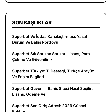
SON BAŞLIKLAR
Superbet Ve İddaa Karşılaştırması: Yasal
Durum Ve Bahis Portföyü
Superbet Sık Sorulan Sorular: Lisans, Para
Çekme Ve Güvenilirlik
Superbet Türkiye: Tl Desteği, Türkçe Arayüz
Ve Erişim Bilgileri
Superbet Güvenilir Bahis Sitesi Nasıl Seçilir:
Lisans, Ödeme Ve
Superbet Son Giriş Adresi: 2026 Güncel
Rehberi