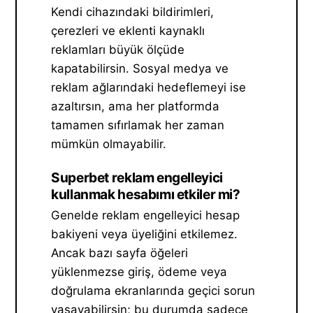
Kendi cihazındaki bildirimleri,
çerezleri ve eklenti kaynaklı
reklamları büyük ölçüde
kapatabilirsin. Sosyal medya ve
reklam ağlarındaki hedeflemeyi ise
azaltırsın, ama her platformda
tamamen sıfırlamak her zaman
mümkün olmayabilir.
Superbet reklam engelleyici
kullanmak hesabımı etkiler mi?
Genelde reklam engelleyici hesap
bakiyeni veya üyeliğini etkilemez.
Ancak bazı sayfa öğeleri
yüklenmezse giriş, ödeme veya
doğrulama ekranlarında geçici sorun
yaşayabilirsin; bu durumda sadece