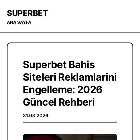
SUPERBET
ANA SAYFA
Superbet Bahis
Siteleri Reklamlarini
Engelleme: 2026
Güncel Rehberi
31.03.2026