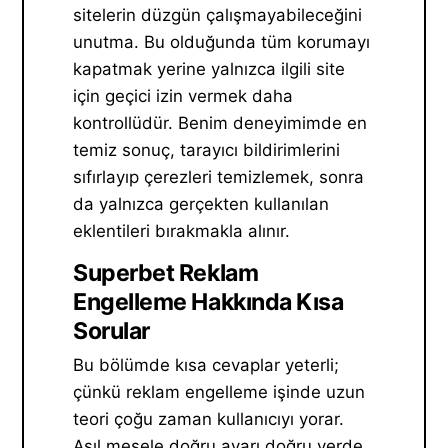
sitelerin düzgün çalışmayabileceğini
unutma. Bu olduğunda tüm korumayı
kapatmak yerine yalnızca ilgili site
için geçici izin vermek daha
kontrollüdür. Benim deneyimimde en
temiz sonuç, tarayıcı bildirimlerini
sıfırlayıp çerezleri temizlemek, sonra
da yalnızca gerçekten kullanılan
eklentileri bırakmakla alınır.
Superbet Reklam
Engelleme Hakkında Kısa
Sorular
Bu bölümde kısa cevaplar yeterli;
çünkü reklam engelleme işinde uzun
teori çoğu zaman kullanıcıyı yorar.
Asıl mesele doğru ayarı doğru yerde