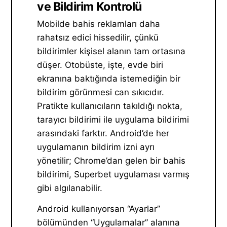
ve Bildirim Kontrolü
Mobilde bahis reklamları daha
rahatsız edici hissedilir, çünkü
bildirimler kişisel alanın tam ortasına
düşer. Otobüste, işte, evde biri
ekranına baktığında istemediğin bir
bildirim görünmesi can sıkıcıdır.
Pratikte kullanıcıların takıldığı nokta,
tarayıcı bildirimi ile uygulama bildirimi
arasındaki farktır. Android’de her
uygulamanın bildirim izni ayrı
yönetilir; Chrome’dan gelen bir bahis
bildirimi, Superbet uygulaması varmış
gibi algılanabilir.
Android kullanıyorsan “Ayarlar”
bölümünden “Uygulamalar” alanına