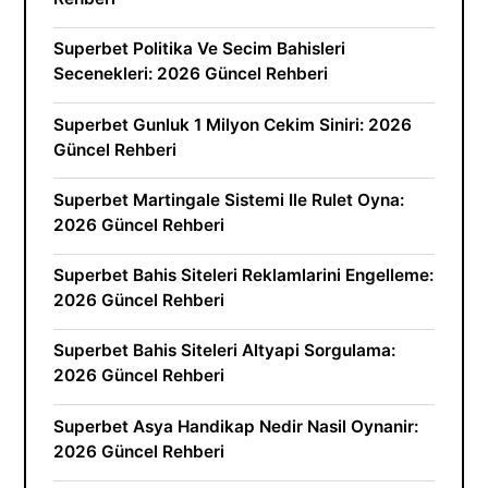
Superbet Politika Ve Secim Bahisleri
Secenekleri: 2026 Güncel Rehberi
Superbet Gunluk 1 Milyon Cekim Siniri: 2026
Güncel Rehberi
Superbet Martingale Sistemi Ile Rulet Oyna:
2026 Güncel Rehberi
Superbet Bahis Siteleri Reklamlarini Engelleme:
2026 Güncel Rehberi
Superbet Bahis Siteleri Altyapi Sorgulama:
2026 Güncel Rehberi
Superbet Asya Handikap Nedir Nasil Oynanir:
2026 Güncel Rehberi