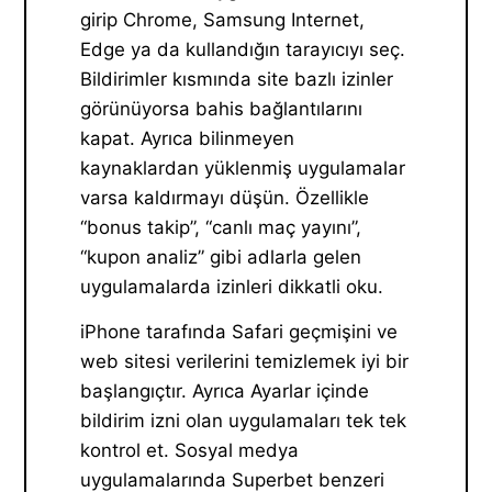
girip Chrome, Samsung Internet,
Edge ya da kullandığın tarayıcıyı seç.
Bildirimler kısmında site bazlı izinler
görünüyorsa bahis bağlantılarını
kapat. Ayrıca bilinmeyen
kaynaklardan yüklenmiş uygulamalar
varsa kaldırmayı düşün. Özellikle
“bonus takip”, “canlı maç yayını”,
“kupon analiz” gibi adlarla gelen
uygulamalarda izinleri dikkatli oku.
iPhone tarafında Safari geçmişini ve
web sitesi verilerini temizlemek iyi bir
başlangıçtır. Ayrıca Ayarlar içinde
bildirim izni olan uygulamaları tek tek
kontrol et. Sosyal medya
uygulamalarında Superbet benzeri