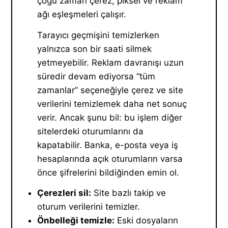
çoğu zaman çerez, piksel ve reklam
ağı eşleşmeleri çalışır.
Tarayıcı geçmişini temizlerken
yalnızca son bir saati silmek
yetmeyebilir. Reklam davranışı uzun
süredir devam ediyorsa “tüm
zamanlar” seçeneğiyle çerez ve site
verilerini temizlemek daha net sonuç
verir. Ancak şunu bil: bu işlem diğer
sitelerdeki oturumlarını da
kapatabilir. Banka, e-posta veya iş
hesaplarında açık oturumların varsa
önce şifrelerini bildiğinden emin ol.
Çerezleri sil:
Site bazlı takip ve
oturum verilerini temizler.
Önbelleği temizle:
Eski dosyaların