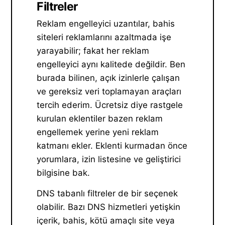
Filtreler
Reklam engelleyici uzantılar, bahis
siteleri reklamlarını azaltmada işe
yarayabilir; fakat her reklam
engelleyici aynı kalitede değildir. Ben
burada bilinen, açık izinlerle çalışan
ve gereksiz veri toplamayan araçları
tercih ederim. Ücretsiz diye rastgele
kurulan eklentiler bazen reklam
engellemek yerine yeni reklam
katmanı ekler. Eklenti kurmadan önce
yorumlara, izin listesine ve geliştirici
bilgisine bak.
DNS tabanlı filtreler de bir seçenek
olabilir. Bazı DNS hizmetleri yetişkin
içerik, bahis, kötü amaçlı site veya