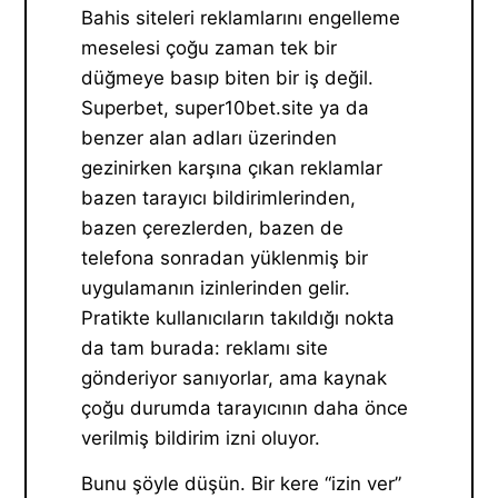
Bahis siteleri reklamlarını engelleme
meselesi çoğu zaman tek bir
düğmeye basıp biten bir iş değil.
Superbet, super10bet.site ya da
benzer alan adları üzerinden
gezinirken karşına çıkan reklamlar
bazen tarayıcı bildirimlerinden,
bazen çerezlerden, bazen de
telefona sonradan yüklenmiş bir
uygulamanın izinlerinden gelir.
Pratikte kullanıcıların takıldığı nokta
da tam burada: reklamı site
gönderiyor sanıyorlar, ama kaynak
çoğu durumda tarayıcının daha önce
verilmiş bildirim izni oluyor.
Bunu şöyle düşün. Bir kere “izin ver”