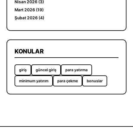
Nisan 2026 (3)
Mart 2026 (19)
Şubat 2026 (4)
KONULAR
giriş
güncel giriş
para yatırma
minimum yatırım
para çekme
bonuslar