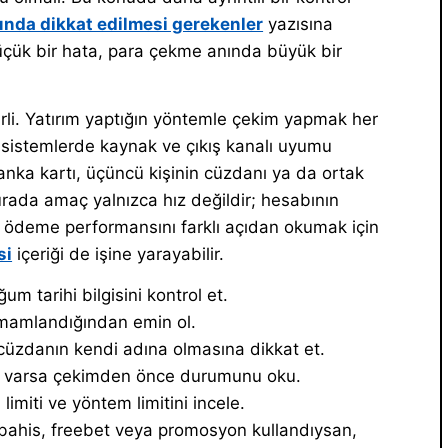
unda dikkat edilmesi gerekenler
yazısına
küçük bir hata, para çekme anında büyük bir
li. Yatırım yaptığın yöntemle çekim yapmak her
 sistemlerde kaynak ve çıkış kanalı uyumu
anka kartı, üçüncü kişinin cüzdanı ya da ortak
urada amaç yalnızca hız değildir; hesabının
t ödeme performansını farklı açıdan okumak için
si
içeriği de işine yarayabilir.
m tarihi bilgisini kontrol et.
amamlandığından emin ol.
üzdanın kendi adına olmasına dikkat et.
tı varsa çekimden önce durumunu oku.
iti ve yöntem limitini incele.
 bahis, freebet veya promosyon kullandıysan,