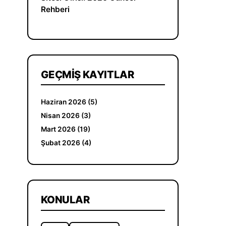
Rehberi
GEÇMIŞ KAYITLAR
Haziran 2026 (5)
Nisan 2026 (3)
Mart 2026 (19)
Şubat 2026 (4)
KONULAR