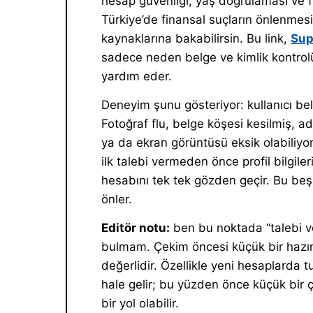
hesap güvenliği, yaş doğrulaması ve fin
Türkiye’de finansal suçların önlenmesi
kaynaklarına bakabilirsin. Bu link,
Sup
sadece neden belge ve kimlik kontrol
yardım eder.
Deneyim şunu gösteriyor: kullanıcı bel
Fotoğraf flu, belge köşesi kesilmiş, ad
ya da ekran görüntüsü eksik olabiliyor
ilk talebi vermeden önce profil bilgile
hesabını tek tek gözden geçir. Bu beş
önler.
Editör notu:
ben bu noktada “talebi ve
bulmam. Çekim öncesi küçük bir hazır
değerlidir. Özellikle yeni hesaplarda 
hale gelir; bu yüzden önce küçük bir 
bir yol olabilir.