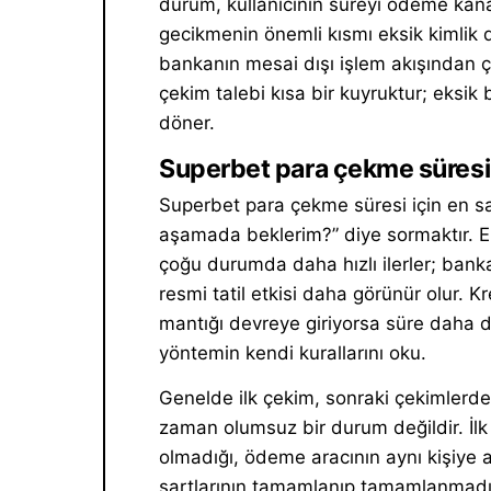
durum, kullanıcının süreyi ödeme kana
gecikmenin önemli kısmı eksik kimlik 
bankanın mesai dışı işlem akışından ç
çekim talebi kısa bir kuyruktur; eksik 
döner.
Superbet para çekme süresi 
Superbet para çekme süresi için en sağ
aşamada beklerim?” diye sormaktır. E
çoğu durumda daha hızlı ilerler; banka
resmi tatil etkisi daha görünür olur. K
mantığı devreye giriyorsa süre daha d
yöntemin kendi kurallarını oku.
Genelde ilk çekim, sonraki çekimlerde
zaman olumsuz bir durum değildir. İlk
olmadığı, ödeme aracının aynı kişiye
şartlarının tamamlanıp tamamlanmadığı