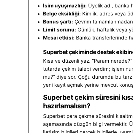
İsim uyuşmazlığı:
Üyelik adı, banka h
Belge eksikliği:
Kimlik, adres veya öd
Bonus şartı:
Çevrim tamamlanmadan çek
Limit sorunu:
Günlük, haftalık veya yön
Mesai etkisi:
Banka transferlerinde haf
Superbet çekiminde destek ekibin
Kısa ve düzenli yaz. “Param nerede?”
tutarda çekim talebi verdim; işlem n
mu?” diye sor. Çoğu durumda bu tarz me
yeni kayıt açmak yerine mevcut konuş
Superbet çekim süresini kıs
hazırlamalısın?
Superbet para çekme süresini kısaltma
aşamasında düzgün bilgi vermektir. Ü
iletişim bilgileri gerçek bilgilerle uyu