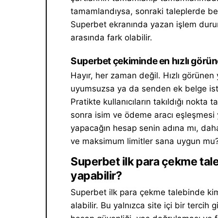
tamamlandıysa, sonraki taleplerde bek
Superbet ekranında yazan işlem duru
arasında fark olabilir.
Superbet çekiminde en hızlı gör
Hayır, her zaman değil. Hızlı görünen
uyumsuzsa ya da senden ek belge iste
Pratikte kullanıcıların takıldığı nokta t
sonra isim ve ödeme aracı eşleşmesi
yapacağın hesap senin adına mı, dah
ve maksimum limitler sana uygun mu
Superbet ilk para çekme tal
yapabilir?
Superbet ilk para çekme talebinde kim
alabilir. Bu yalnızca site içi bir terc