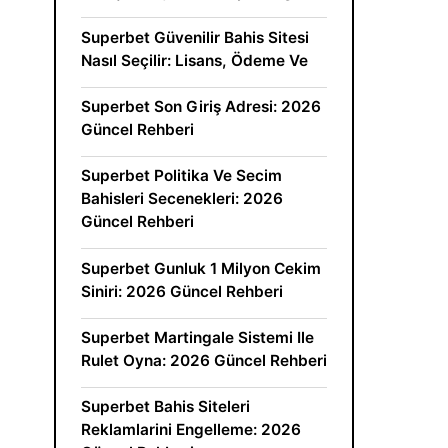
Superbet Güvenilir Bahis Sitesi
Nasıl Seçilir: Lisans, Ödeme Ve
Superbet Son Giriş Adresi: 2026
Güncel Rehberi
Superbet Politika Ve Secim
Bahisleri Secenekleri: 2026
Güncel Rehberi
Superbet Gunluk 1 Milyon Cekim
Siniri: 2026 Güncel Rehberi
Superbet Martingale Sistemi Ile
Rulet Oyna: 2026 Güncel Rehberi
Superbet Bahis Siteleri
Reklamlarini Engelleme: 2026