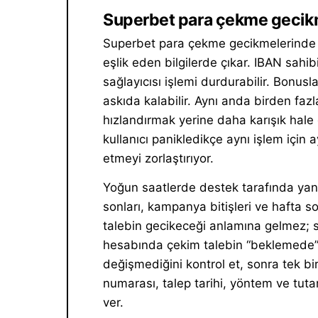
Superbet para çekme gecikm
Superbet para çekme gecikmelerinde e
eşlik eden bilgilerde çıkar. IBAN sahib
sağlayıcısı işlemi durdurabilir. Bonus
askıda kalabilir. Aynı anda birden fa
hızlandırmak yerine daha karışık hale 
kullanıcı panikledikçe aynı işlem için 
etmeyi zorlaştırıyor.
Yoğun saatlerde destek tarafında yanı
sonları, kampanya bitişleri ve hafta so
talebin gecikeceği anlamına gelmez; 
hesabında çekim talebin “beklemede
değişmediğini kontrol et, sonra tek b
numarası, talep tarihi, yöntem ve tutar
ver.