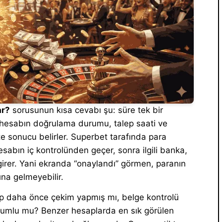
ar?
sorusunun kısa cevabı şu: süre tek bir
hesabın doğrulama durumu, talep saati ve
te sonucu belirler. Superbet tarafında para
sabın iç kontrolünden geçer, sonra ilgili banka,
rer. Yani ekranda “onaylandı” görmen, paranın
na gelmeyebilir.
 daha önce çekim yapmış mı, belge kontrolü
yumlu mu? Benzer hesaplarda en sık görülen