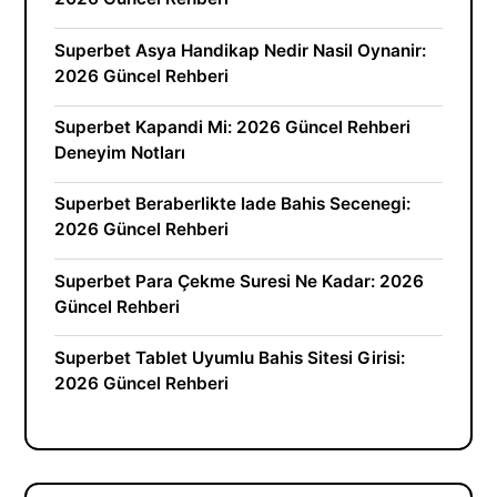
Superbet Asya Handikap Nedir Nasil Oynanir:
2026 Güncel Rehberi
Superbet Kapandi Mi: 2026 Güncel Rehberi
Deneyim Notları
Superbet Beraberlikte Iade Bahis Secenegi:
2026 Güncel Rehberi
Superbet Para Çekme Suresi Ne Kadar: 2026
Güncel Rehberi
Superbet Tablet Uyumlu Bahis Sitesi Girisi:
2026 Güncel Rehberi