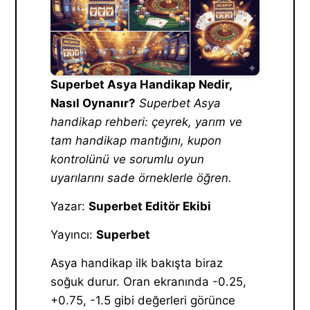
Superbet Asya Handikap Nedir,
Nasıl Oynanır?
Superbet Asya
handikap rehberi: çeyrek, yarım ve
tam handikap mantığını, kupon
kontrolünü ve sorumlu oyun
uyarılarını sade örneklerle öğren.
Yazar:
Superbet Editör Ekibi
Yayıncı:
Superbet
Asya handikap ilk bakışta biraz
soğuk durur. Oran ekranında -0.25,
+0.75, -1.5 gibi değerleri görünce