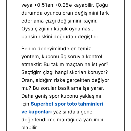
veya +0.5’ten +0.25’e kayabilir. Çoğu
durumda oyuncu oran değişimini fark
eder ama çizgi değişimini kaçırır.
Oysa çizginin küçük oynaması,
bahsin riskini doğrudan değiştirir.
Benim deneyimimde en temiz
yöntem, kuponu üç soruyla kontrol
etmektir: Bu takım maçtan ne istiyor?
Seçtiğim çizgi hangi skorları koruyor?
Oran, aldığım riske gerçekten değiyor
mu? Bu sorular basit ama işe yarar.
Daha geniş spor kuponu yaklaşımı
için
Superbet spor toto tahminleri
ve kuponları
yazısındaki genel
değerlendirme mantığı da yardımcı
olabilir.