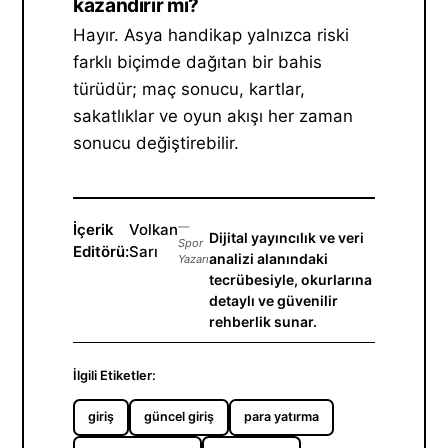
kazandırır mı?
Hayır. Asya handikap yalnızca riski
farklı biçimde dağıtan bir bahis
türüdür; maç sonucu, kartlar,
sakatlıklar ve oyun akışı her zaman
sonucu değiştirebilir.
İçerik
Volkan
—
Dijital yayıncılık ve veri
Spor
Editörü:
Sarı
analizi alanındaki
Yazarı
tecrübesiyle, okurlarına
detaylı ve güvenilir
rehberlik sunar.
İlgili Etiketler:
giriş
güncel giriş
para yatırma