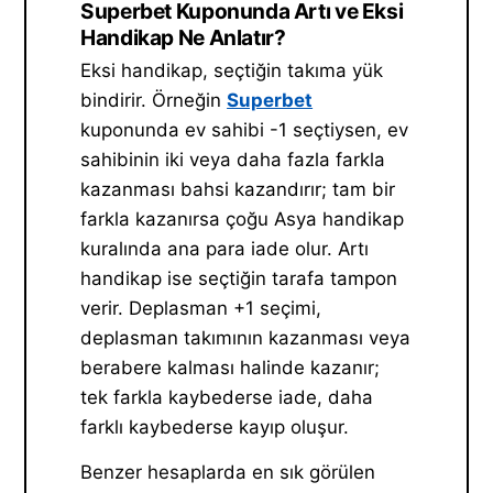
Superbet Kuponunda Artı ve Eksi
Handikap Ne Anlatır?
Eksi handikap, seçtiğin takıma yük
bindirir. Örneğin
Superbet
kuponunda ev sahibi -1 seçtiysen, ev
sahibinin iki veya daha fazla farkla
kazanması bahsi kazandırır; tam bir
farkla kazanırsa çoğu Asya handikap
kuralında ana para iade olur. Artı
handikap ise seçtiğin tarafa tampon
verir. Deplasman +1 seçimi,
deplasman takımının kazanması veya
berabere kalması halinde kazanır;
tek farkla kaybederse iade, daha
farklı kaybederse kayıp oluşur.
Benzer hesaplarda en sık görülen