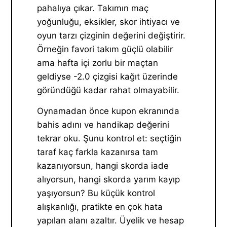
pahalıya çıkar. Takımın maç
yoğunluğu, eksikler, skor ihtiyacı ve
oyun tarzı çizginin değerini değiştirir.
Örneğin favori takım güçlü olabilir
ama hafta içi zorlu bir maçtan
geldiyse -2.0 çizgisi kağıt üzerinde
göründüğü kadar rahat olmayabilir.
Oynamadan önce kupon ekranında
bahis adını ve handikap değerini
tekrar oku. Şunu kontrol et: seçtiğin
taraf kaç farkla kazanırsa tam
kazanıyorsun, hangi skorda iade
alıyorsun, hangi skorda yarım kayıp
yaşıyorsun? Bu küçük kontrol
alışkanlığı, pratikte en çok hata
yapılan alanı azaltır. Üyelik ve hesap