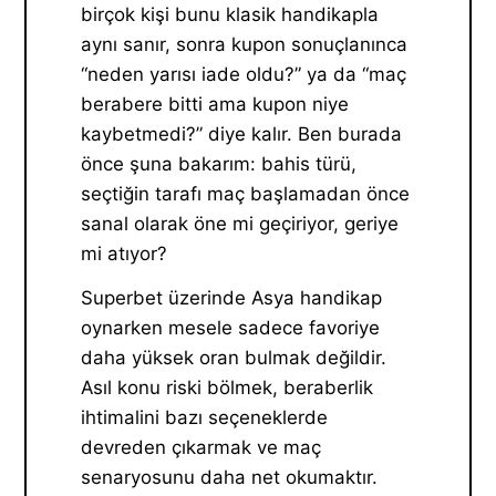
birçok kişi bunu klasik handikapla
aynı sanır, sonra kupon sonuçlanınca
“neden yarısı iade oldu?” ya da “maç
berabere bitti ama kupon niye
kaybetmedi?” diye kalır. Ben burada
önce şuna bakarım: bahis türü,
seçtiğin tarafı maç başlamadan önce
sanal olarak öne mi geçiriyor, geriye
mi atıyor?
Superbet üzerinde Asya handikap
oynarken mesele sadece favoriye
daha yüksek oran bulmak değildir.
Asıl konu riski bölmek, beraberlik
ihtimalini bazı seçeneklerde
devreden çıkarmak ve maç
senaryosunu daha net okumaktır.