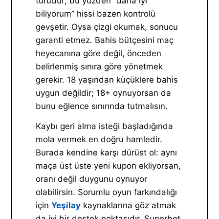
türüdür; bu yüzden “daha iyi
biliyorum” hissi bazen kontrolü
gevşetir. Oysa çizgi okumak, sonucu
garanti etmez. Bahis bütçesini maç
heyecanına göre değil, önceden
belirlenmiş sınıra göre yönetmek
gerekir. 18 yaşından küçüklere bahis
uygun değildir; 18+ oynuyorsan da
bunu eğlence sınırında tutmalısın.
Kaybı geri alma isteği başladığında
mola vermek en doğru hamledir.
Burada kendine karşı dürüst ol: aynı
maça üst üste yeni kupon ekliyorsan,
oranı değil duygunu oynuyor
olabilirsin. Sorumlu oyun farkındalığı
için
Yeşilay
kaynaklarına göz atmak
da iyi bir destek noktasıdır. Superbet