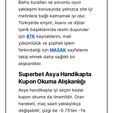
Bahis kuralları ve sorumlu oyun
yaklaşımı konusunda yalnızca site içi
metinlere bağlı kalmamak iyi olur.
Türkiye’de erişim, lisans ve dijital
içerik başlıklarında resmi duyurular
için
BTK
kaynaklarını, mali
yükümlülük ve şüpheli işlem
farkındalığı için
MASAK
sayfalarını
takip etmek daha sağlıklı bir
alışkanlıktır.
Superbet Asya Handikapta
Kupon Okuma Alışkanlığı
Asya handikapta iyi seçim kadar
kupon okuma da önemlidir. Oran
hareketi, maç saati yaklaştıkça
değişebilir; çizgi de -0.75’ten -1’e