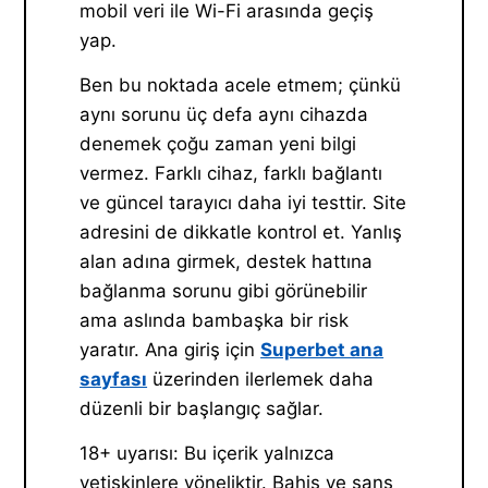
mobil veri ile Wi-Fi arasında geçiş
yap.
Ben bu noktada acele etmem; çünkü
aynı sorunu üç defa aynı cihazda
denemek çoğu zaman yeni bilgi
vermez. Farklı cihaz, farklı bağlantı
ve güncel tarayıcı daha iyi testtir. Site
adresini de dikkatle kontrol et. Yanlış
alan adına girmek, destek hattına
bağlanma sorunu gibi görünebilir
ama aslında bambaşka bir risk
yaratır. Ana giriş için
Superbet ana
sayfası
üzerinden ilerlemek daha
düzenli bir başlangıç sağlar.
18+ uyarısı: Bu içerik yalnızca
yetişkinlere yöneliktir. Bahis ve şans