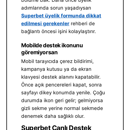
bölüme bak. Daha önce üyelik
adımlarında sorun yaşadıysan
Superbet üyelik formunda dikkat
edilmesi gerekenler
rehberi de
bağlantı öncesi işini kolaylaştırır.
Mobilde destek ikonunu
göremiyorsan
Mobil tarayıcıda çerez bildirimi,
kampanya kutusu ya da ekran
klavyesi destek alanını kapatabilir.
Önce açık pencereleri kapat, sonra
sayfayı dikey konumda yenile. Çoğu
durumda ikon geri gelir; gelmiyorsa
gizli sekme yerine normal sekmede
denemek daha sağlıklı olur.
Superbet Canlı Destek