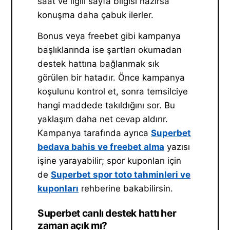
saat ve ilgili sayfa bilgisi hazırsa
konuşma daha çabuk ilerler.
Bonus veya freebet gibi kampanya
başlıklarında ise şartları okumadan
destek hattına bağlanmak sık
görülen bir hatadır. Önce kampanya
koşulunu kontrol et, sonra temsilciye
hangi maddede takıldığını sor. Bu
yaklaşım daha net cevap aldırır.
Kampanya tarafında ayrıca
Superbet
bedava bahis ve freebet alma
yazısı
işine yarayabilir; spor kuponları için
de
Superbet spor toto tahminleri ve
kuponları
rehberine bakabilirsin.
Superbet canlı destek hattı her
zaman açık mı?