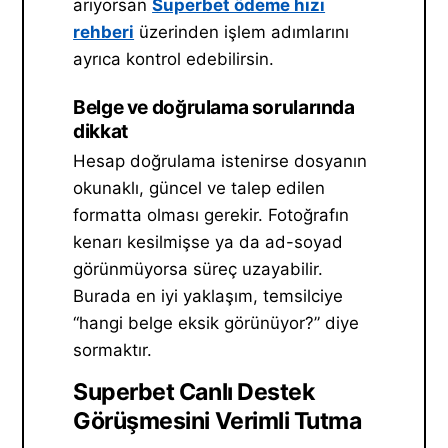
arıyorsan
Superbet ödeme hızı
rehberi
üzerinden işlem adımlarını
ayrıca kontrol edebilirsin.
Belge ve doğrulama sorularında
dikkat
Hesap doğrulama istenirse dosyanın
okunaklı, güncel ve talep edilen
formatta olması gerekir. Fotoğrafın
kenarı kesilmişse ya da ad-soyad
görünmüyorsa süreç uzayabilir.
Burada en iyi yaklaşım, temsilciye
“hangi belge eksik görünüyor?” diye
sormaktır.
Superbet Canlı Destek
Görüşmesini Verimli Tutma