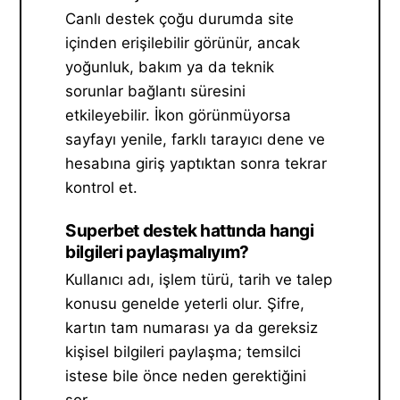
Canlı destek çoğu durumda site
içinden erişilebilir görünür, ancak
yoğunluk, bakım ya da teknik
sorunlar bağlantı süresini
etkileyebilir. İkon görünmüyorsa
sayfayı yenile, farklı tarayıcı dene ve
hesabına giriş yaptıktan sonra tekrar
kontrol et.
Superbet destek hattında hangi
bilgileri paylaşmalıyım?
Kullanıcı adı, işlem türü, tarih ve talep
konusu genelde yeterli olur. Şifre,
kartın tam numarası ya da gereksiz
kişisel bilgileri paylaşma; temsilci
istese bile önce neden gerektiğini
sor.