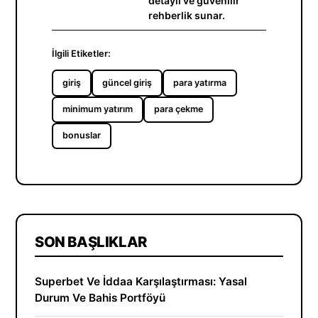
detaylı ve güvenilir
rehberlik sunar.
İlgili Etiketler:
giriş
güncel giriş
para yatırma
minimum yatırım
para çekme
bonuslar
SON BAŞLIKLAR
Superbet Ve İddaa Karşılaştırması: Yasal
Durum Ve Bahis Portföyü