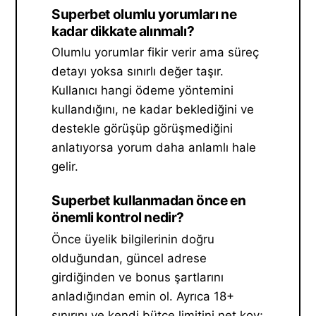
Superbet olumlu yorumları ne
kadar dikkate alınmalı?
Olumlu yorumlar fikir verir ama süreç
detayı yoksa sınırlı değer taşır.
Kullanıcı hangi ödeme yöntemini
kullandığını, ne kadar beklediğini ve
destekle görüşüp görüşmediğini
anlatıyorsa yorum daha anlamlı hale
gelir.
Superbet kullanmadan önce en
önemli kontrol nedir?
Önce üyelik bilgilerinin doğru
olduğundan, güncel adrese
girdiğinden ve bonus şartlarını
anladığından emin ol. Ayrıca 18+
sınırını ve kendi bütçe limitini net koy;