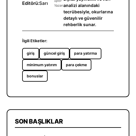
Spor
Editörü:
Sarı
analizi alanındaki
Yazarı
tecrübesiyle, okurlarına
detaylı ve güvenilir
rehberlik sunar.
İlgili Etiketler:
giriş
güncel giriş
para yatırma
minimum yatırım
para çekme
bonuslar
SON BAŞLIKLAR