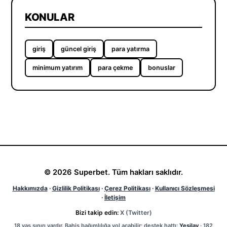
KONULAR
giriş
güncel giriş
para yatırma
minimum yatırım
para çekme
bonuslar
© 2026 Superbet. Tüm hakları saklıdır.
Hakkımızda
·
Gizlilik Politikası
·
Çerez Politikası
·
Kullanıcı Sözleşmesi
·
İletişim
Bizi takip edin:
X (Twitter)
18 yaş sınırı vardır. Bahis bağımlılığa yol açabilir; destek hattı:
Yeşilay
· 182