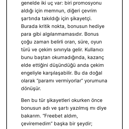
genelde iki uç var: biri promosyonu
aldığı için memnun, diğeri çevrim
şartında takıldığı için şikayetçi.
Burada kritik nokta, bonusun hediye
para gibi algılanmamasıdır. Bonus
çoğu zaman belirli oran, süre, oyun
türü ve çekim sınırıyla gelir. Kullanıcı
bunu baştan okumadığında, kazanç
elde ettiğini düşündüğü anda çekim
engeliyle karşılaşabilir. Bu da doğal
olarak “paramı vermiyorlar” yorumuna
dönüşür.
Ben bu tür şikayetleri okurken önce
bonusun adı ve şartı yazılmış mı diye
bakarım. “Freebet aldım,
çeviremedim” başka bir şeydir;