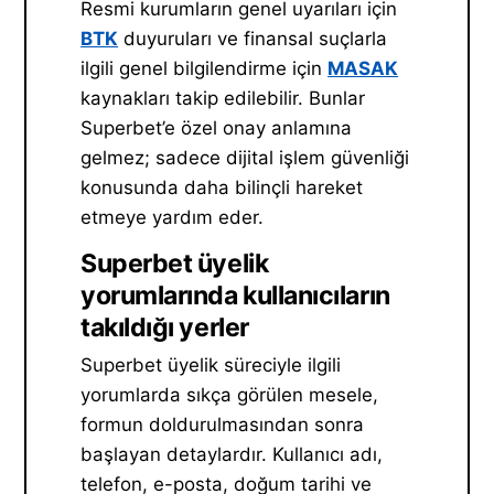
Resmi kurumların genel uyarıları için
BTK
duyuruları ve finansal suçlarla
ilgili genel bilgilendirme için
MASAK
kaynakları takip edilebilir. Bunlar
Superbet’e özel onay anlamına
gelmez; sadece dijital işlem güvenliği
konusunda daha bilinçli hareket
etmeye yardım eder.
Superbet üyelik
yorumlarında kullanıcıların
takıldığı yerler
Superbet üyelik süreciyle ilgili
yorumlarda sıkça görülen mesele,
formun doldurulmasından sonra
başlayan detaylardır. Kullanıcı adı,
telefon, e-posta, doğum tarihi ve