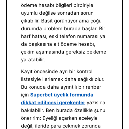
ödeme hesabı bilgileri birbiriyle
uyumlu değilse sonradan sorun
çıkabilir. Basit görünüyor ama çoğu
durumda problem burada başlar. Bir
harf hatası, eski telefon numarası ya
da başkasına ait ödeme hesabı,
çekim aşamasında gereksiz bekleme
yaratabilir.
Kayıt öncesinde ayrı bir kontrol
listesiyle ilerlemek daha sağlıklı olur.
Bu konuda daha ayrıntılı bir rehber
için
Superbet üyelik formunda
dikkat edilmesi gerekenler
yazısına
bakılabilir. Ben burada özellikle şunu
öneririm: üyeliği açarken aceleyle
değil, ileride para çekmek zorunda