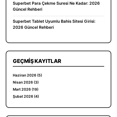
Superbet Para Çekme Suresi Ne Kadar: 2026
Güncel Rehberi
Superbet Tablet Uyumlu Bahis Sitesi Girisi:
2026 Güncel Rehberi
GEÇMIŞ KAYITLAR
Haziran 2026 (5)
Nisan 2026 (3)
Mart 2026 (19)
Şubat 2026 (4)